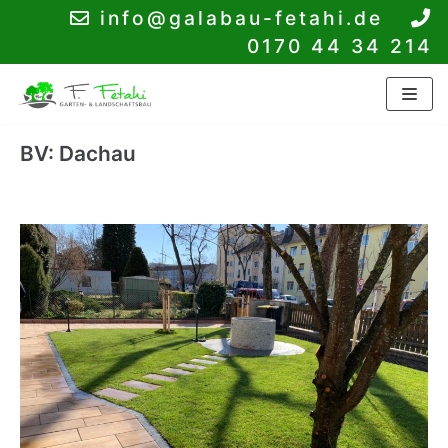
info@galabau-fetahi.de
Skip
0170 44 34 214
to
content
BV: Dachau